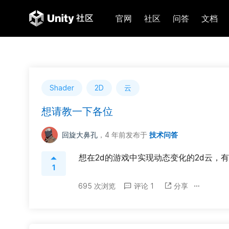
官网
社区
问答
文档
Shader
2D
云
想请教一下各位
回旋大鼻孔
，4 年前
发布于
技术问答
想在2d的游戏中实现动态变化的2d云，
1
695 次浏览
评论 1
分享