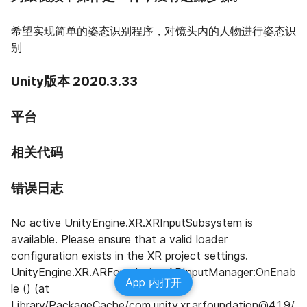
希望实现简单的姿态识别程序，对镜头内的人物进行姿态识
别
Unity版本 2020.3.33
平台
相关代码
错误日志
No active UnityEngine.XR.XRInputSubsystem is 
available. Please ensure that a valid loader 
configuration exists in the XR project settings. 
UnityEngine.XR.ARFoundation.ARInputManager:OnEnab
App 内打开
le () (at 
Library/PackageCache/com.unity.xr.arfoundation@4.1.9/