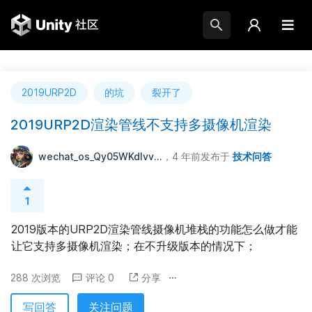
2019URP2D
的坑
裂开了
2019URP2D渲染管线不支持多摄像机渲染
wechat_os_Qy05WKdIvv...
，4 年前
发布于
技术问答
1
2019版本的URP2D渲染管线摄像机堆栈的功能怎么做才能
让它支持多摄像机渲染；在不升级版本的情况下；
288 次浏览
评论 0
分享
写回答
关注问题