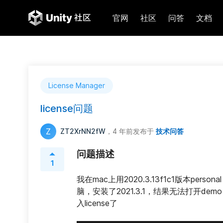
官网
社区
问答
文档
License Manager
license问题
Z
ZT2XrNN2fW
，4 年前
发布于
技术问答
问题描述
1
我在mac上用2020.3.13f1c1版本perso
脑，安装了2021.3.1，结果无法打开de
入license了