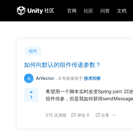
官网
社区
问答
文档
组件
如何向默认的组件传递参数？
A
ArVector
，4 年前
发布于
技术问答
希望用一个脚本实时改变Spring joint 2D
1
组件传参，但是我如何获得sendMessa
515 次浏览
评论 0
分享