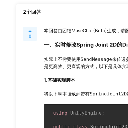
2个回答
本回答由团结MuseChat(Beta)生成，
0
一、实时修改Spring Joint 2D
实际上不需要使用
来传递
SendMessage
是更高效、更直观的方式，以下是具体实
1. 基础实现脚本
将以下脚本挂载到带有
SpringJoint2D
using
UnityEngine
;
public
class
SpringJoint2D