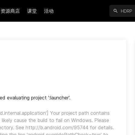
资源商店
课堂
活动
 evaluating project ':launcher'.
d.internal.application'] Your project path contains 
likely cause the build to fail on Windows. Please 
ectory. See http://b.android.com/95744 for details. 
ng the line 'android.overridePathCheck=true' to 