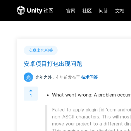
官网
社区
问答
文档
安卓出包相关
安卓项目打包出现问题
光
光年之外
，4 年前
发布于
技术问答
What went wrong: A problem occurred
1
Failed to apply plugin [id 'com.androi
non-ASCII characters. This will most 
move your project to a different dir
This warning can be disabled by addi