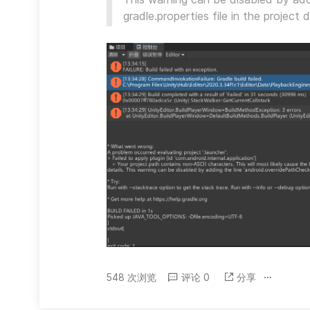
gradle.properties file in the project d
548 次浏览
评论 0
分享