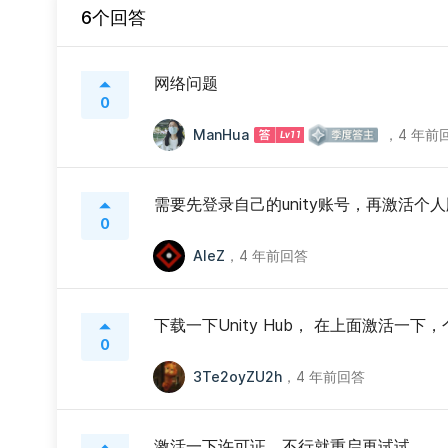
6个回答
网络问题
0
ManHua
，
4 年前
需要先登录自己的unity账号，再激活个
0
AleZ
，
4 年前回答
下载一下Unity Hub， 在上面激活一下
0
3Te2oyZU2h
，
4 年前回答
激活一下许可证，不行就重启再试试