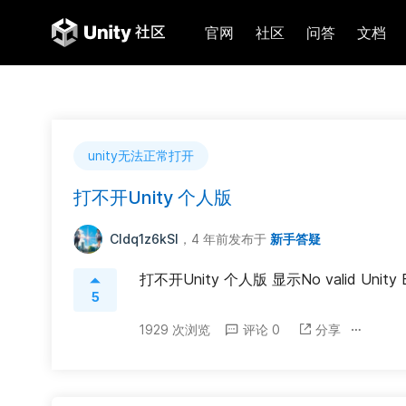
官网
社区
问答
文档
unity无法正常打开
打不开Unity 个人版
Cldq1z6kSI
，4 年前
发布于
新手答疑
打不开Unity 个人版 显示No valid Unity Edito
5
1929 次浏览
评论 0
分享