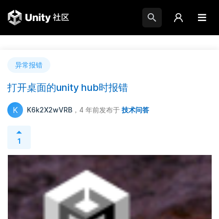
异常报错
打开桌面的unity hub时报错
K
K6k2X2wVRB
，4 年前
发布于
技术问答
1