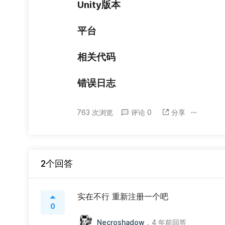
Unity版本
平台
相关代码
错误日志
763 次浏览
评论 0
分享
2个回答
实在不行 重新注册一个吧
0
Necroshadow
，
4 年前回答