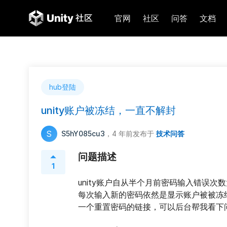
官网
社区
问答
文档
hub登陆
unity账户被冻结，一直不解封
S
S5hY085cu3
，4 年前
发布于
技术问答
问题描述
1
unity账户自从半个月前密码输入错误
每次输入新的密码依然是显示账户被被冻结，联系
一个重置密码的链接，可以后台帮我看下