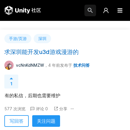
手游/页游
深圳
求深圳能开发u3d游戏漫游的
vcNnKdNMZW
，4 年前
发布于
技术问答
1
有的私信，后期也需要维护
577 次浏览
评论 0
分享
写回答
关注问题