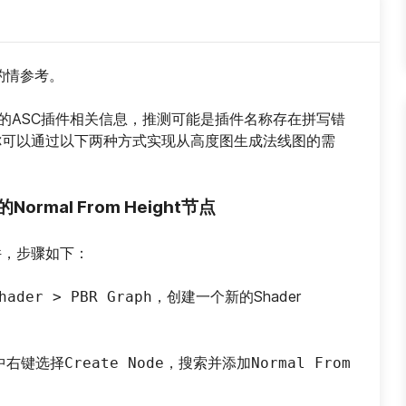
请酌情参考。
al模块的ASC插件相关信息，推测可能是插件名称存在拼写错
过你可以通过以下两种方式实现从高度图生成法线图的需
Normal From Height节点
件，步骤如下：
，创建一个新的Shader 
hader > PBR Graph
器中右键选择
，搜索并添加
Create Node
Normal From 