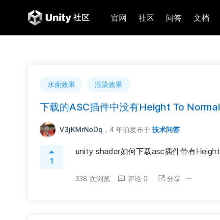
官网
社区
问答
文档
水面效果
渲染效果
下载的ASC插件中没有Height To Norm
V3jKMrNoDq
，4 年前
发布于
技术问答
unity shader如何下载asc插件带有Height
1
338 次浏览
评论 0
分享