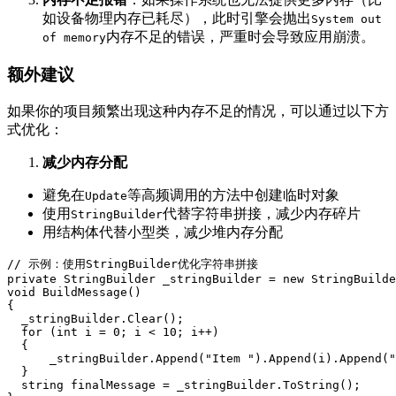
如设备物理内存已耗尽），此时引擎会抛出
System out 
内存不足的错误，严重时会导致应用崩溃。
of memory
额外建议
如果你的项目频繁出现这种内存不足的情况，可以通过以下方
式优化：
减少内存分配
避免在
等高频调用的方法中创建临时对象
Update
使用
代替字符串拼接，减少内存碎片
StringBuilder
用结构体代替小型类，减少堆内存分配
// 示例：使用StringBuilder优化字符串拼接
private
StringBuilder
 _stringBuilder 
=
new
StringBuilde
void
BuildMessage
(
)
{
  _stringBuilder
.
Clear
(
)
;
for
(
int
 i 
=
0
;
 i 
<
10
;
 i
++
)
{
      _stringBuilder
.
Append
(
"Item "
)
.
Append
(
i
)
.
Append
(
"
}
string
 finalMessage 
=
 _stringBuilder
.
ToString
(
)
;