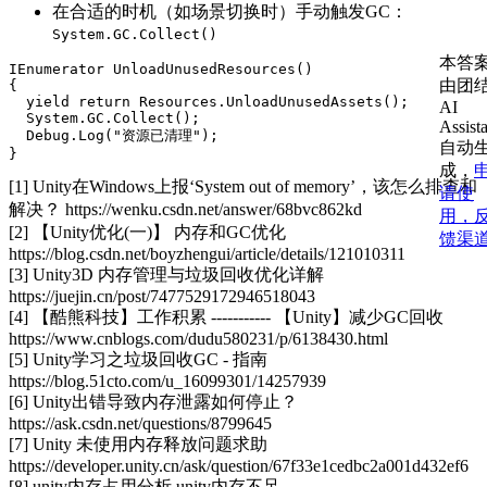
在合适的时机（如场景切换时）手动触发GC：
System.GC.Collect()
本答
IEnumerator
UnloadUnusedResources
(
)
由团
{
yield
return
 Resources
.
UnloadUnusedAssets
(
)
;
AI
  System
.
GC
.
Collect
(
)
;
Assist
  Debug
.
Log
(
"资源已清理"
)
;
自动
}
成，
[1] Unity在Windows上报‘System out of memory’，该怎么排查和
请使
解决？ https://wenku.csdn.net/answer/68bvc862kd
用，
[2] 【Unity优化(一)】 内存和GC优化 
馈渠
https://blog.csdn.net/boyzhengui/article/details/121010311
[3] Unity3D 内存管理与垃圾回收优化详解 
https://juejin.cn/post/7477529172946518043
[4] 【酷熊科技】工作积累 ----------- 【Unity】减少GC回收 
https://www.cnblogs.com/dudu580231/p/6138430.html
[5] Unity学习之垃圾回收GC - 指南 
https://blog.51cto.com/u_16099301/14257939
[6] Unity出错导致内存泄露如何停止？ 
https://ask.csdn.net/questions/8799645
[7] Unity 未使用内存释放问题求助 
https://developer.unity.cn/ask/question/67f33e1cedbc2a001d432ef6
[8] unity内存占用分析 unity内存不足 