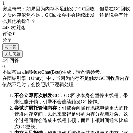
1
突发奇想：如果因为内存不足触发了GC回收，但是在GC回收
之后内存依然不足，GC回收会不会继续出发，还是说会有什
么其他的操作？
443 次浏览
评论 0
分享
写回答
关注问题
4个回答
0
本回答由团结MuseChat(Beta)生成，请酌情参考。
在团结引擎（Unity）中，当因为内存不足触发GC回收后内存
依然不足时，会按照以下逻辑处理：
不会立即再次触发GC
：GC回收本身会暂停主线程，带
来性能开销，引擎不会连续触发GC操作。
尝试扩展托管堆内存
：引擎会向操作系统申请更大的托
管堆内存空间，以此来获得足够的内存分配新对象。这
个过程同样会造成主线程卡顿，而且卡顿时间通常比单
次GC更长。
内存不足报错
：如果操作系统也无法提供更多内存（比