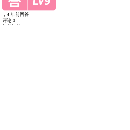
，
4 年前回答
评论 0
相关问答
团结引擎GC
2个回答
Unity启用增量gc后还会触发Unity GC.Collect吗
1个回答
大内存分配后无法回收
3个回答
垃圾回收/GC
2个回答
热门文章
查看更多
【社区福利】TuanjieAI Codely 用量统计与免费token领取
团结引擎技术助手
2026-08-04
阅读 840
Tuanjie Codely——让开发游戏变“简单”
团结引擎技术助手
2026-08-04