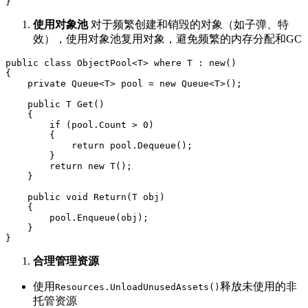
}
使用对象池
 对于频繁创建和销毁的对象（如子弹、特
效），使用对象池复用对象，避免频繁的内存分配和GC
public
class
ObjectPool
<
T
>
where
T
:
new
(
)
{
private
Queue
<
T
>
 pool 
=
new
Queue
<
T
>
(
)
;
public
T
Get
(
)
{
if
(
pool
.
Count 
>
0
)
{
return
 pool
.
Dequeue
(
)
;
}
return
new
T
(
)
;
}
public
void
Return
(
T
 obj
)
{
        pool
.
Enqueue
(
obj
)
;
}
}
合理管理资源
使用
释放未使用的非
Resources.UnloadUnusedAssets()
托管资源