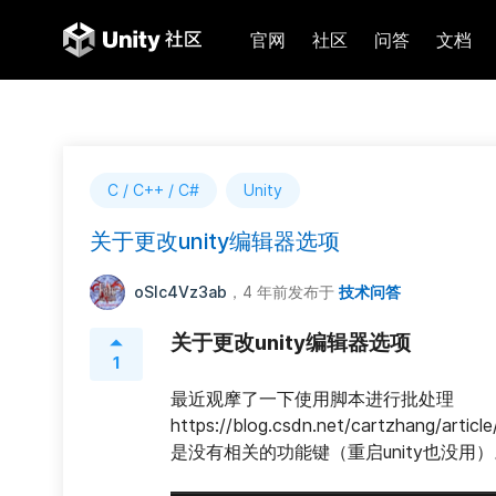
官网
社区
问答
文档
C / C++ / C#
Unity
关于更改unity编辑器选项
oSIc4Vz3ab
，4 年前
发布于
技术问答
关于更改unity编辑器选项
1
最近观摩了一下使用脚本进行批处理 
https://blog.csdn.net/cartzhang/
是没有相关的功能键（重启unity也没用）