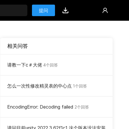
提问
相关问答
请教一下c＃大佬
4个回答
怎么一次性修改精灵表的中心点
1个回答
EncodingError: Decoding failed
2个回答
请问目前unity 2022.3.62f1c1 这个版本没法安装