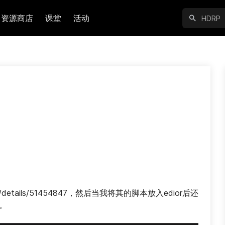
资源商店
课堂
活动
article/details/51454847，然后当我将其的脚本放入edior后还
。