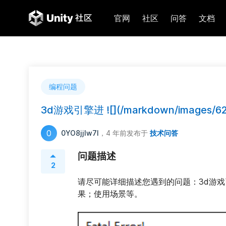
官网
社区
问答
文档
编程问题
3d游戏引擎进 ![](/markdown/images/6
0
0YO8jjlw7I
，4 年前
发布于
技术问答
问题描述
2
请尽可能详细描述您遇到的问题：3d游戏
果；使用场景等。