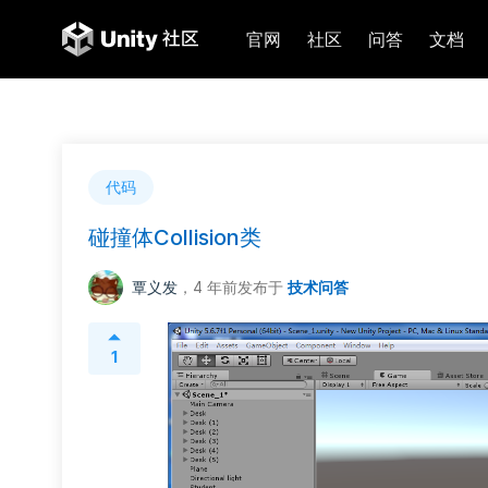
官网
社区
问答
文档
代码
碰撞体Collision类
覃义发
，4 年前
发布于
技术问答
1