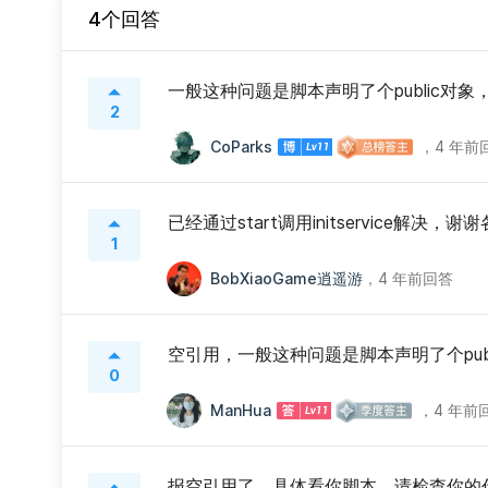
4个回答
一般这种问题是脚本声明了个public对象
2
CoParks
，
4 年前
已经通过start调用initservice解决，
1
BobXiaoGame逍遥游
，
4 年前回答
空引用，一般这种问题是脚本声明了个pub
0
ManHua
，
4 年前
报空引用了，具体看你脚本，请检查你的