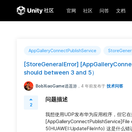
官网
社区
问答
文档
AppGalleryConnectPublishService
StoreGenera
[StoreGeneralError] [AppGalleryConnect
should between 3 and 5）
BobXiaoGame逍遥游
，4 年前
发布于
技术问答
问题描述
2
我想使用UDP发布华为应用程序，但它在提交后期间
[AppGalleryConnectPublishService]File 
5(HUAWEI:UpdateFileInfo) 这