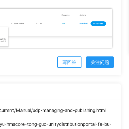
写回答
关注问题
rrent/Manual/udp-managing-and-publishing.html
hmscore-tong-guo-unitydistributionportal-fa-bu-