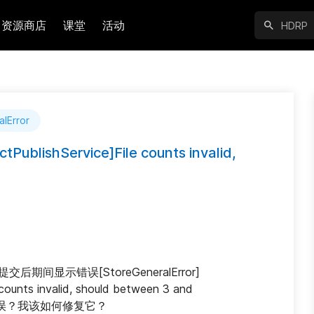
资源商店
课堂
活动
lError
PublishService]File counts invalid,
显示错误[StoreGeneralError] 
counts invalid, should between 3 and 
是什么错误？我该如何修复它？