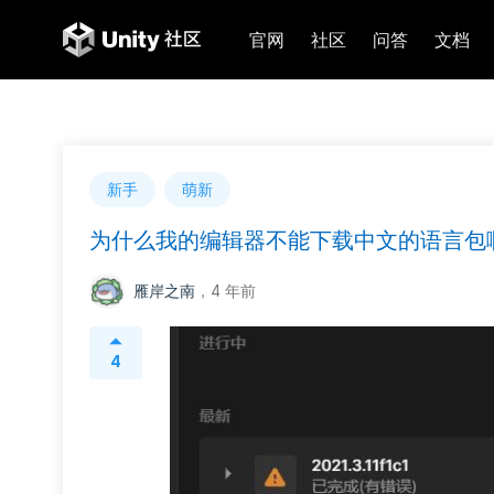
官网
社区
问答
文档
新手
萌新
为什么我的编辑器不能下载中文的语言包
雁岸之南
，4 年前
4