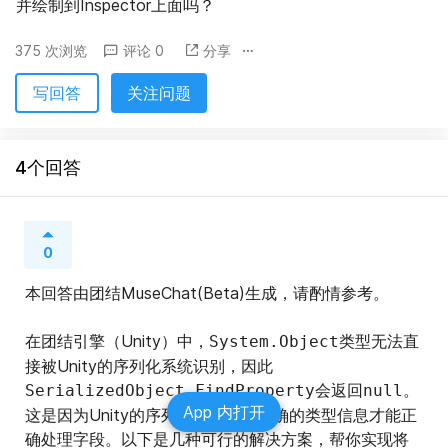
并绘制到Inspector上面吗？
375 次浏览
评论 0
分享
写回答
关注问题
4个回答
0
本回答由团结MuseChat(Beta)生成，请酌情参考。
在团结引擎（Unity）中，
类型无法直
System.Object
接被Unity的序列化系统识别，因此
会返回
。
SerializedObject.FindProperty
null
App 内打开
这是因为Unity的序列化系统需要明确的类型信息才能正
确处理字段。以下是几种可行的解决方案，帮你实现将