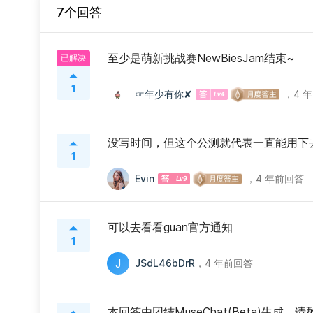
7个回答
至少是萌新挑战赛NewBiesJam结束~
已解决
1
☞年少有你✘
，
4 
没写时间，但这个公测就代表一直能用下
1
Evin
，
4 年前回答
可以去看看guan官方通知
1
J
JSdL46bDrR
，
4 年前回答
本回答由团结MuseChat(Beta)生成，