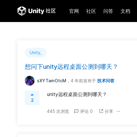
官网
社区
问答
文档
Unity,
想问下unity远程桌面公测到哪天？
sXYTamOtcM
，4 年前
发布于
技术问答
unity远程桌面公测到哪天？
2
445 次浏览
评论 0
分享