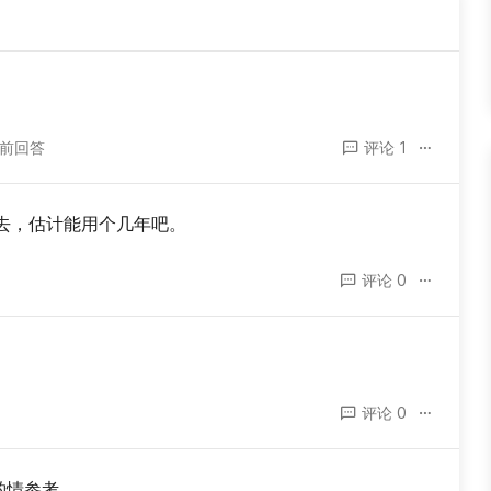
年前回答
评论 1
去，估计能用个几年吧。
评论 0
评论 0
请酌情参考。