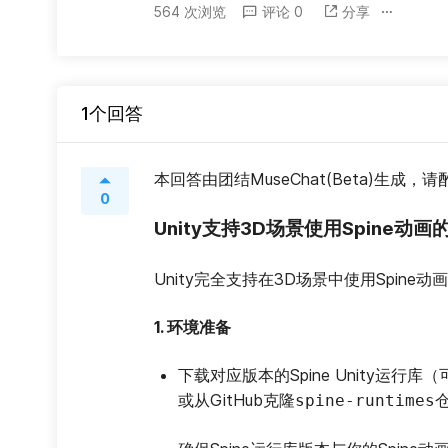
564 次浏览
评论 0
分享
1个回答
本回答由团结MuseChat(Beta)生成，
0
Unity支持3D场景使用Spine动画
Unity完全支持在3D场景中使用Spine
1. 环境准备
下载对应版本的Spine Unity运行库（
或从GitHub克隆
spine-runtimes