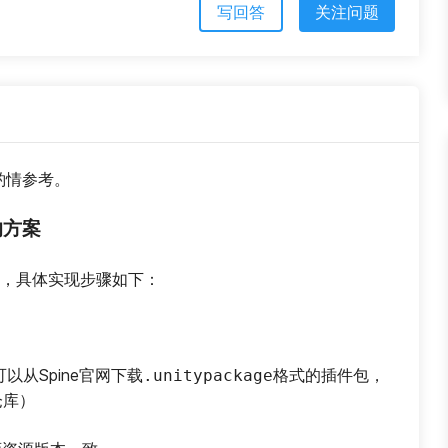
写回答
关注问题
请酌情参考。
的方案
动画，具体实现步骤如下：
可以从Spine官网下载
格式的插件包，
.unitypackage
仓库）