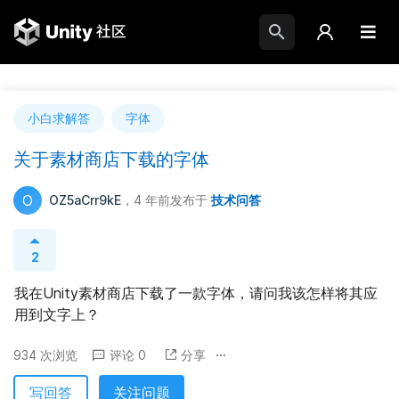
小白求解答
字体
关于素材商店下载的字体
O
OZ5aCrr9kE
，4 年前
发布于
技术问答
2
我在Unity素材商店下载了一款字体，请问我该怎样将其应
用到文字上？
934 次浏览
评论 0
分享
写回答
关注问题