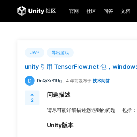
官网
社区
问答
文档
UWP
导出游戏
unity 引用 TensorFlow.net 包，
D
DnQiXrB1Ug
，4 年前
发布于
技术问答
问题描述
2
请尽可能详细描述您遇到的问题： 包括
Unity版本