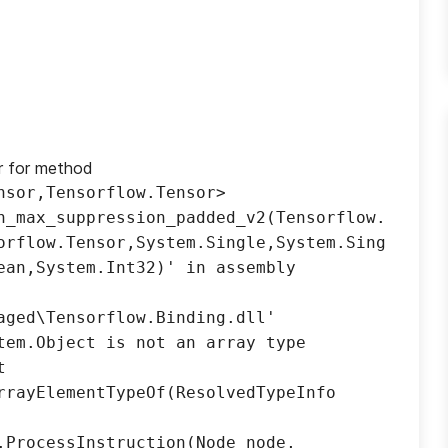
r for method 
nsor,Tensorflow.Tensor> 
n_max_suppression_padded_v2(Tensorflow.
orflow.Tensor,System.Single,System.Sing
ean,System.Int32)' in assembly 
aged\Tensorflow.Binding.dll' 
tem.Object is not an array type 
 
rrayElementTypeOf(ResolvedTypeInfo 
.ProcessInstruction(Node node, 