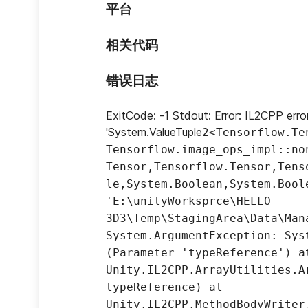
平台
相关代码
错误日志
ExitCode: -1 Stdout: Error: IL2CPP erro
'System.ValueTuple
2<Tensorflow.Te
Tensorflow.image_ops_impl::no
Tensor,Tensorflow.Tensor,Tens
le,System.Boolean,System.Bool
'E:\unityWorksprce\HELLO 
3D3\Temp\StagingArea\Data\Man
System.ArgumentException: Sys
(Parameter 'typeReference') at
Unity.IL2CPP.ArrayUtilities.A
typeReference) at 
Unity.IL2CPP.MethodBodyWriter