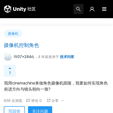
摄像机
摄像机控制角色
IV07x284rL
，4 年前
发布于
技术问答
1
我用cinemachine来做角色摄像机跟随，我要如何实现角色
前进方向与镜头朝向一致?
656 次浏览
评论 0
分享
写回答
关注问题