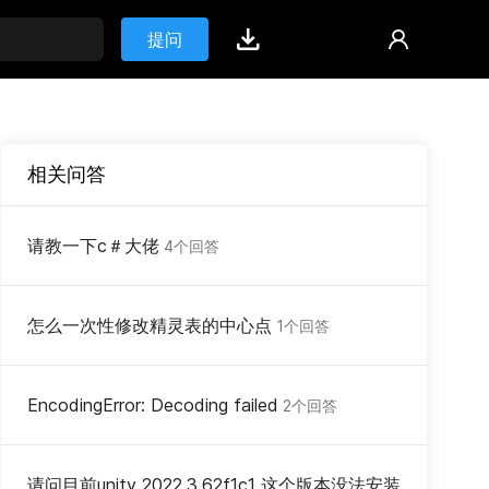
提问
相关问答
请教一下c＃大佬
4个回答
怎么一次性修改精灵表的中心点
1个回答
EncodingError: Decoding failed
2个回答
请问目前unity 2022.3.62f1c1 这个版本没法安装