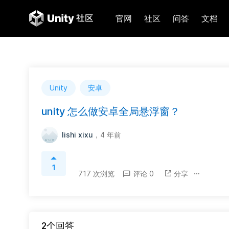
官网
社区
问答
文档
Unity
安卓
unity 怎么做安卓全局悬浮窗？
lishi xixu
，4 年前
1
717 次浏览
评论 0
分享
2个回答