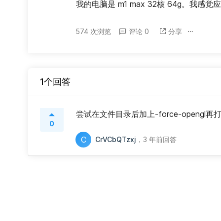
我的电脑是 m1 max 32核 64g。我
574 次浏览
评论 0
分享
1个回答
尝试在文件目录后加上-force-opengl再
0
C
CrVCbQTzxj
，
3 年前回答