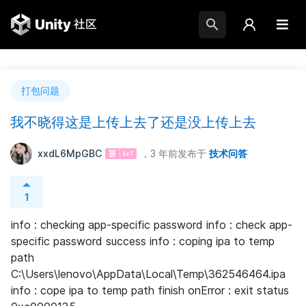
打包问题
我不晓得这是上传上去了还是没上传上去
xxdL6MpGBC
，3 年前
发布于
技术问答
1
info : checking app-specific password info : check app-
specific password success info : coping ipa to temp 
path 
C:\Users\lenovo\AppData\Local\Temp\362546464.ipa 
info : cope ipa to temp path finish onError : exit status 