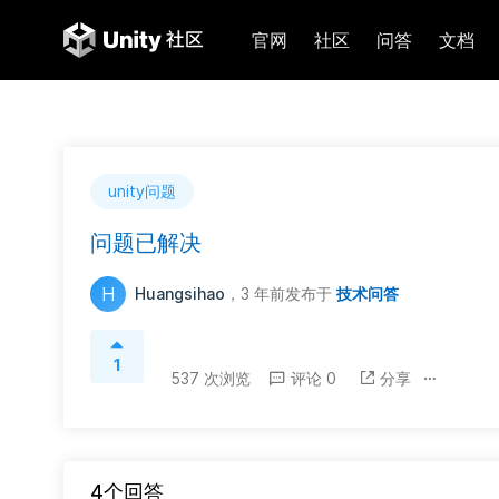
官网
社区
问答
文档
unity问题
问题已解决
H
Huangsihao
，3 年前
发布于
技术问答
1
537 次浏览
评论 0
分享
4个回答