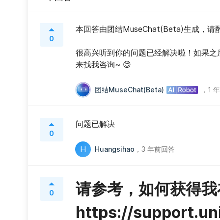
本回答由团结MuseChat(Beta)生成，
0
很高兴听到你的问题已经解决啦！如果之
来找我咨询~ 😊
团结MuseChat(Beta)
，
1 
问题已解决
0
H
Huangsihao
，
3 年前回答
请参考，如何获得我在A
0
https://support.u