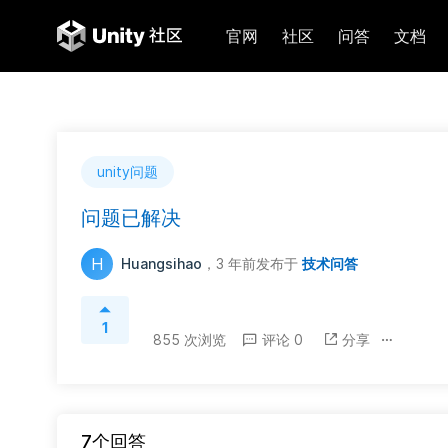
官网
社区
问答
文档
unity问题
问题已解决
H
Huangsihao
，3 年前
发布于
技术问答
1
855 次浏览
评论 0
分享
7个回答