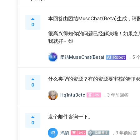
本回答由团结MuseChat(Beta)生成，
0
很高兴得知你的问题已经解决啦！如果之
我就好~ 😊
团结MuseChat(Beta)
，
5 
什么类型的资源？有的资源要审核的时间
0
Hq1ntu3ctc
，
3 年前回答
发个邮件咨询一下。
0
鸿
鸿鹄
，
3 年前回答