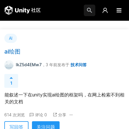
AI
ai绘图
IkZ5d4EMw7
，3 年前
发布于
技术问答
1
能叙述一下在unity实现ai绘图的框架吗，在网上检索不到相
关的文档
614 次浏览
评论 0
分享
写回答
关注问题