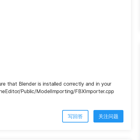
 that Blender is installed correctly and in your 
ineEditor/Public/ModelImporting/FBXImporter.cpp 
写回答
关注问题