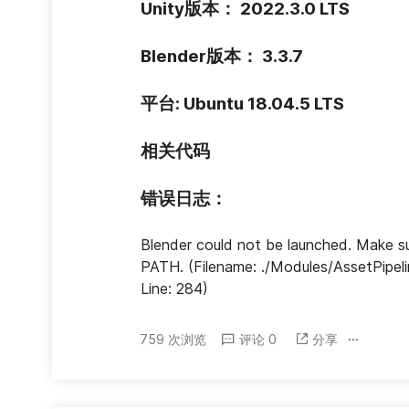
Unity版本： 2022.3.0 LTS
Blender版本： 3.3.7
平台: Ubuntu 18.04.5 LTS
相关代码
错误日志：
Blender could not be launched. Make sure
PATH. (Filename: ./Modules/AssetPipel
Line: 284)
759 次浏览
评论 0
分享