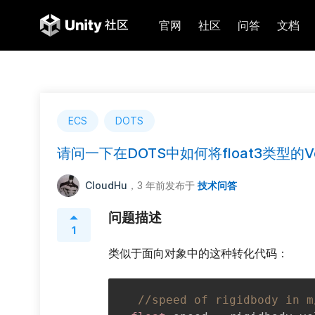
官网
社区
问答
文档
ECS
DOTS
请问一下在DOTS中如何将float3类型的Velo
CloudHu
，3 年前
发布于
技术问答
问题描述
1
类似于面向对象中的这种转化代码：
//speed of rigidbody in m