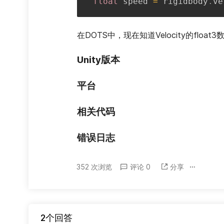
float
 speed 
=
 rigidbody
.
ve
在DOTS中，现在知道Velocity的float
Unity版本
平台
相关代码
错误日志
352 次浏览
评论 0
分享
2个回答