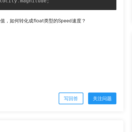
locity
.
magnitude
;
3数值，如何转化成float类型的Speed速度？
写回答
关注问题