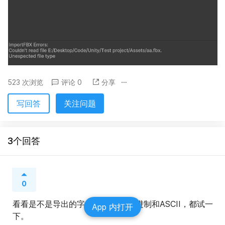
523 次浏览
评论 0
分享
写回答
关注问题
3个回答
0
看看是不是导出的字符集不对， 二进制和ASCII，都试一
App 内打开
下。