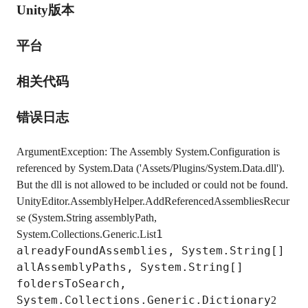
Unity版本
平台
相关代码
错误日志
ArgumentException: The Assembly System.Configuration is 
referenced by System.Data ('Assets/Plugins/System.Data.dll'). 
But the dll is not allowed to be included or could not be found. 
UnityEditor.AssemblyHelper.AddReferencedAssembliesRecur
se (System.String assemblyPath, 
1 
System.Collections.Generic.List
alreadyFoundAssemblies, System.String[] 
allAssemblyPaths, System.String[] 
foldersToSearch, 
System.Collections.Generic.Dictionary
2 