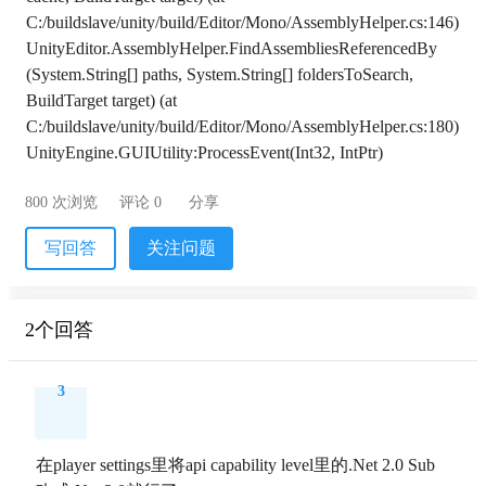
C:/buildslave/unity/build/Editor/Mono/AssemblyHelper.cs:146) 
UnityEditor.AssemblyHelper.FindAssembliesReferencedBy 
(System.String[] paths, System.String[] foldersToSearch, 
BuildTarget target) (at 
C:/buildslave/unity/build/Editor/Mono/AssemblyHelper.cs:180) 
UnityEngine.GUIUtility:ProcessEvent(Int32, IntPtr)
800 次浏览
评论 0
分享
写回答
关注问题
2个回答
3
在player settings里将api capability level里的.Net 2.0 Sub 