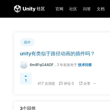
官网
社区
问答
文档
插件
unity有类似于路径动画的插件吗？
6m8FqG4ADF
，3 年前
发布于
技术问答
1
417 次浏览
评论 0
分享
3个回答