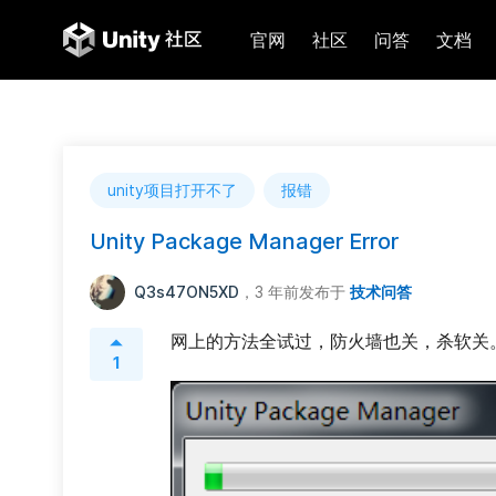
官网
社区
问答
文档
unity项目打开不了
报错
Unity Package Manager Error
Q3s47ON5XD
，3 年前
发布于
技术问答
网上的方法全试过，防火墙也关，杀软关
1