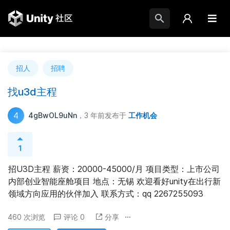
招人
招聘
找u3d主程
4
4gBwOL9uNn
，3 年前
发布于
工作机会
1
招U3D主程 薪资：20000-45000/月 项目类型：上市公司
内部创业智能座舱项目 地点：无锡 欢迎看好unity在出行新
领域方向应用的伙伴加入 联系方式：qq 2267255093
460 次浏览
评论 0
分享