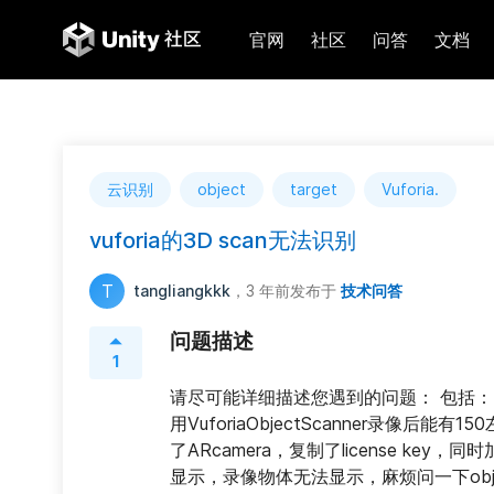
官网
社区
问答
文档
云识别
object
target
Vuforia.
vuforia的3D scan无法识别
T
tangliangkkk
，3 年前
发布于
技术问答
问题描述
1
请尽可能详细描述您遇到的问题： 包括：
用VuforiaObjectScanner录像后能
了ARcamera，复制了license key，同时加
显示，录像物体无法显示，麻烦问一下obje