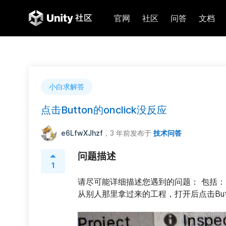
官网
社区
问答
文档
小白求解答
点击Button的onclick没反应
e6LfwXJhzf
，3 年前
发布于
技术问答
问题描述
1
请尽可能详细描述您遇到的问题： 包括：
从别人那里拿过来的工程，打开后点击Butto