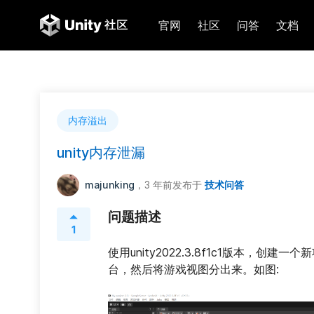
官网
社区
问答
文档
内存溢出
unity内存泄漏
majunking
，3 年前
发布于
技术问答
问题描述
1
使用unity2022.3.8f1c1版本，创建一个
台，然后将游戏视图分出来。如图: