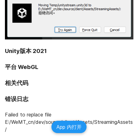
Unity版本 2021
平台 WebGL
相关代码
错误日志
Failed to replace file 
E:/WeMT_cn/dev/source/client/Assets/StreamingAssets
App 内打开
/