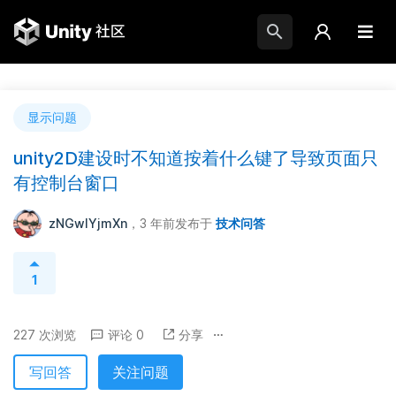
显示问题
unity2D建设时不知道按着什么键了导致页面只
有控制台窗口
zNGwIYjmXn
，3 年前
发布于
技术问答
1
227 次浏览
评论 0
分享
写回答
关注问题