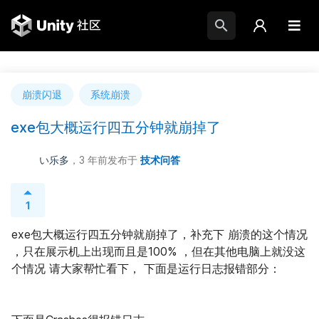
崩溃闪退
系统崩溃
exe包大概运行四五分钟就崩掉了
い乐多
，3 年前
发布于
技术问答
1
exe包大概运行四五分钟就崩掉了，补充下 崩溃的这个情况 
，只在展示机上出现而且是100% ，但在其他电脑上就没这
个情况 请大家帮忙看下， 下面是运行日志报错部分：