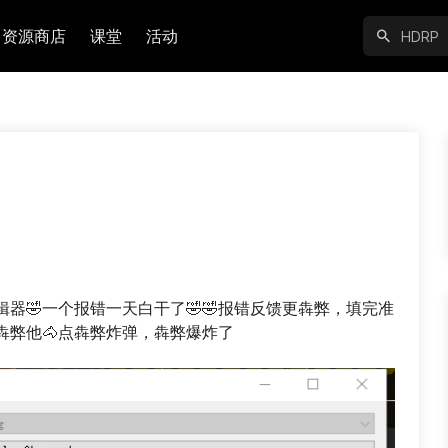
资源商店
课堂
活动
器🤣一个报错一天白干了🤣🤣报错反馈更犇弊，填完准
犇弊他🐴点犇弊炸弹，犇弊爆炸了