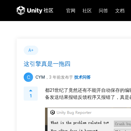
官网
社区
问答
文档
A+
这引擎真是一拖四
C
CYM
，3 年前
发布于
技术问答
都21世纪了竟然还有不能开自动保存的编辑
1
备发送结果报错反馈程序又报错了，真是