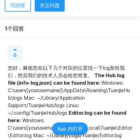
写回答
关注问题
1个回答
0
您好，麻烦您在以下几个对应的位置找一下log发给我
们，然后我们的技术人员会给您答复。 
The Hub log 
file (info-log.json) can be found here: 
Windows: 
C:\users[yourusername]\AppData\Roaming\TuanjieHu
b\logs Mac: ~/Library/Application 
Support/TuanjieHub/logs Linux: 
~/.config/TuanjieHub/logs 
Editor.log can be found 
here:
 Windows: 
C:\users[yourusername]\AppData\Local\Tuanjie\Editor
App 内打开
\Editor.log Mac: ~/Library/Logs/Tuanjie/Editor.log 