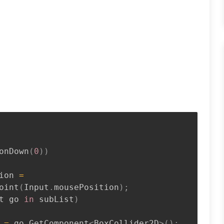
onDown
(
0
)
)
ion 
=
oint
(
Input
.
mousePosition
)
;
t
 go 
in
 subList
)
 
=
 go
.
GetComponent
<
BoxCollider2D
>
(
)
;