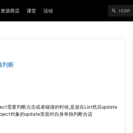
资源商店
课堂
活动
独判断
ct需要判断点击或者碰撞的时候,是放在List然后update
bject对象的update里面对自身单独判断合适