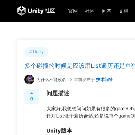
官网
社区
问答
文档
# Unity
多个碰撞的时候是应该用List遍历还是单
为什么不能改名
，3 年前
发布于
技术问答
问题描述
0
大家好,我想想问问如果有很多的gameObje
针对List做个遍历合适,还是说每个gameO
Unity版本