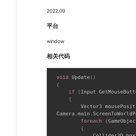
2022.09
平台
window
相关代码
void
Update
(
)
{
if
(
Input
.
GetMouseButt
{
Vector3
 mousePosit
Camera
.
main
.
ScreenToWorldP
foreach
(
GameObjec
{
Collider2D
 box