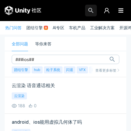
热门问答
团结引擎
AI专区
车机产品
工业解决方案
开源
全部问题
等你来答
团结引擎
hub
粒子系统
闪退
VFX
崩溃
账号
渲染
查看更多标签
云渲染 语音通话相关
云渲染
188
0
android、ios能用虚拟几何体了吗