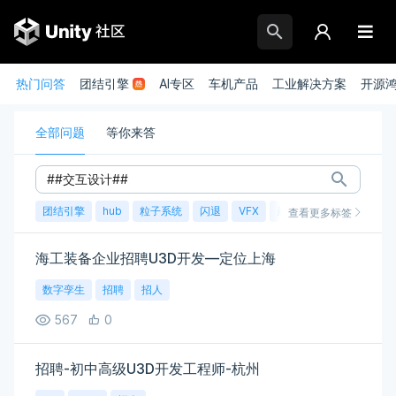
热门问答
团结引擎
AI专区
车机产品
工业解决方案
开源
全部问题
等你来答
团结引擎
hub
粒子系统
闪退
VFX
崩溃
账号
渲染
查看更多标签
海工装备企业招聘U3D开发—定位上海
数字孪生
招聘
招人
567
0
招聘-初中高级U3D开发工程师-杭州