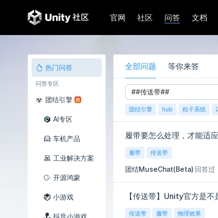
问答
官网
社区
文档
全部问题
等你来答
热门问答
问答专区
团结引擎
团结引擎
hub
粒子系统
AI专区
履带要怎么处理，才能适
车机产品
履带
传送带
工业解决方案
团结MuseChat(Beta)
回答过
开源鸿蒙
【传送带】Unity官方是
小游戏
传送带
履带
物理效果
抖音小游戏