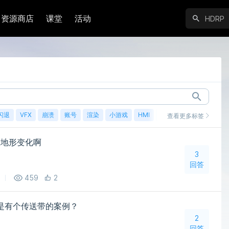
资源商店
课堂
活动
闪退
VFX
崩溃
账号
渲染
小游戏
HMI
鸿蒙
查看更多标签
应地形变化啊
3
回答
459
2
不是有个传送带的案例？
2
回答