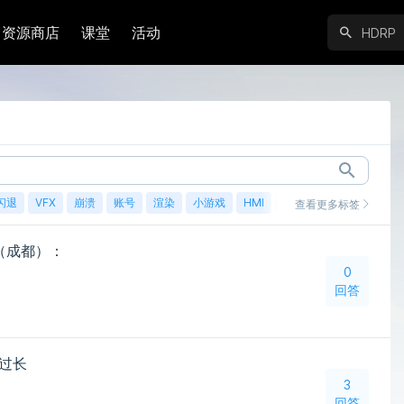
资源商店
课堂
活动
闪退
VFX
崩溃
账号
渲染
小游戏
HMI
鸿蒙
查看更多标签
师（成都）：
0
回答
耗时过长
3
回答