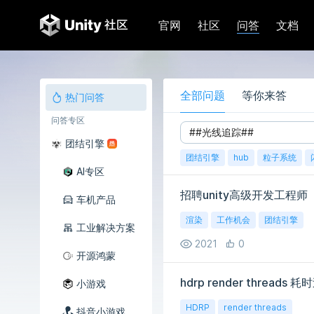
问答
官网
社区
文档
全部问题
等你来答
热门问答
问答专区
团结引擎
团结引擎
hub
粒子系统
AI专区
招聘unity高级开发工程
车机产品
渲染
工作机会
团结引擎
工业解决方案
2021
0
开源鸿蒙
hdrp render threads 
小游戏
HDRP
render threads
抖音小游戏