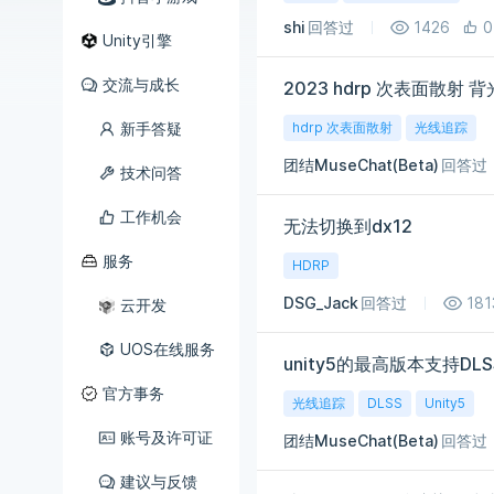
shi
回答过
1426
0
Unity引擎
交流与成长
2023 hdrp 次表面散射
新手答疑
hdrp 次表面散射
光线追踪
团结MuseChat(Beta)
回答过
技术问答
工作机会
无法切换到dx12
服务
HDRP
DSG_Jack
回答过
181
云开发
UOS在线服务
unity5的最高版本支持D
官方事务
光线追踪
DLSS
Unity5
账号及许可证
团结MuseChat(Beta)
回答过
建议与反馈